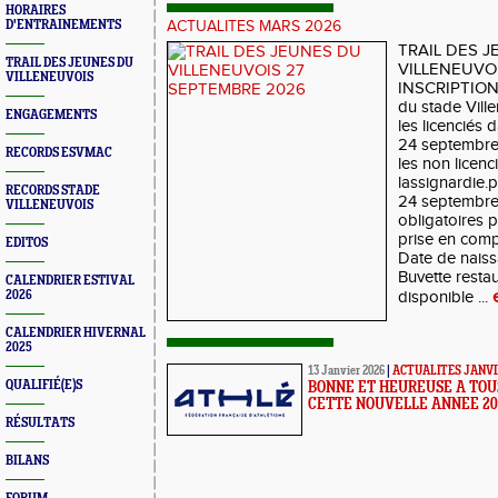
HORAIRES
D'ENTRAINEMENTS
ACTUALITES MARS 2026
TRAIL DES 
TRAIL DES JEUNES DU
VILLENEUVO
VILLENEUVOIS
INSCRIPTIONS 
du stade Vill
ENGAGEMENTS
les licenciés 
24 septembre 
RECORDS ESVMAC
les non licenc
lassignardie.p
RECORDS STADE
24 septembre
VILLENEUVOIS
obligatoires p
prise en comp
EDITOS
Date de nais
Buvette restau
CALENDRIER ESTIVAL
2026
disponible ...
CALENDRIER HIVERNAL
2025
13 Janvier 2026
|
ACTUALITES JANVI
QUALIFIÉ(E)S
BONNE ET HEUREUSE A TOU
CETTE NOUVELLE ANNEE 20
RÉSULTATS
BILANS