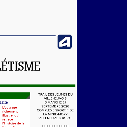
LÉTISME
TRAIL DES JEUNES DU
VILLENEUVOIS
DIMANCHE 27
naire
SEPTEMBRE 2026
L'ouvrage
COMPLEXE SPORTIF DE
richement
LA MYRE-MORY
illustré, qui
VILLENEUVE SUR LOT
retrace
l’Histoire de la
++++++++++++++++